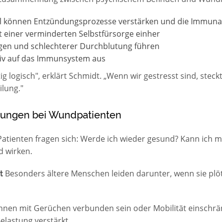
ol können Entzündungsprozesse verstärken und die Immu
t einer verminderten Selbstfürsorge einher
en und schlechterer Durchblutung führen
tiv auf das Immunsystem aus
tig logisch", erklärt Schmidt. „Wenn wir gestresst sind, steck
ilung."
tungen bei Wundpatienten
Patienten fragen sich: Werde ich wieder gesund? Kann ich m
d wirken.
Besonders ältere Menschen leiden darunter, wenn sie plötz
t
en mit Gerüchen verbunden sein oder Mobilität einschränk
elastung verstärkt.