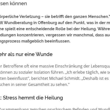
ssen können
örperliche Verletzung – sie betrifft den ganzen Menschen."
dt Wundberatung in Offenburg auf den Punkt, was in de
he spielt eine entscheidende Rolle bei der Heilung. Währe
dlungen konzentrieren, vergessen wir manchmal, dass au
ngsprozess maßgeblich beeinflussen.
ehr als nur eine Wunde
Betroffene oft eine massive Einschränkung der Lebensquali
önnen zu sozialer Isolation führen. „Ich erlebe täglich, wie
n beeinflusst", berichtet Michael Schmidt. „Deshalb ist es 
chen in seiner Gesamtheit zu sehen."
t: Stress hemmt die Heilung
n Zusammenhang zwischen psychischem Befinden und Wundh