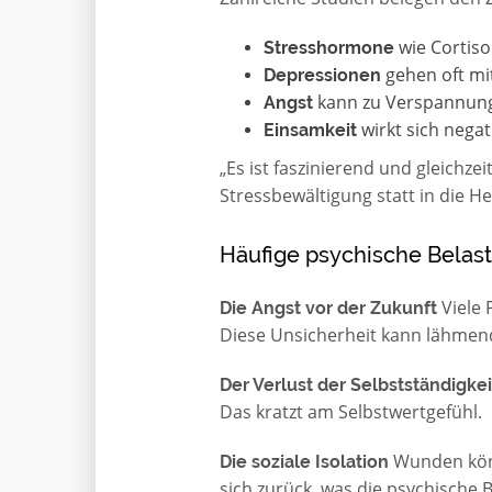
wie Cortis
Stresshormone
gehen oft mi
Depressionen
kann zu Verspannung
Angst
wirkt sich nega
Einsamkeit
„Es ist faszinierend und gleichzei
Stressbewältigung statt in die He
Häufige psychische Belas
Viele 
Die Angst vor der Zukunft
Diese Unsicherheit kann lähmen
Der Verlust der Selbstständigkei
Das kratzt am Selbstwertgefühl.
Wunden könn
Die soziale Isolation
sich zurück, was die psychische B